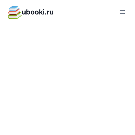
Перейти
ubooki.ru
к
содержимому