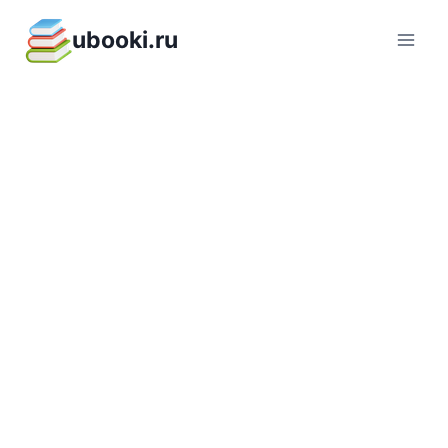
Перейти
ubooki.ru
к
содержимому