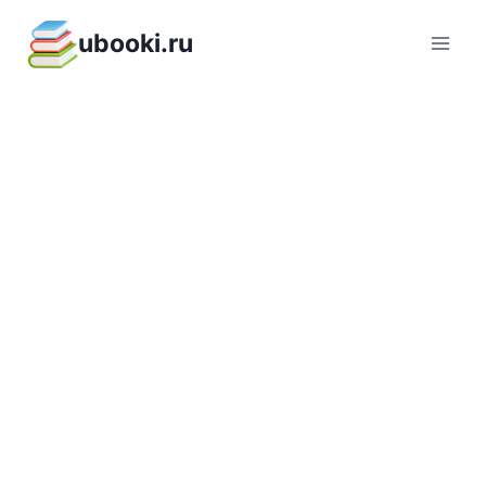
Перейти
ubooki.ru
к
содержимому