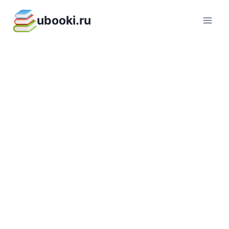
Перейти
ubooki.ru
к
содержимому