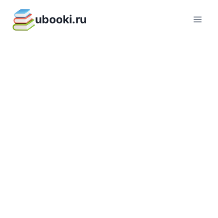
Перейти
ubooki.ru
к
содержимому