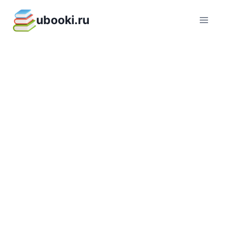
Перейти
ubooki.ru
к
содержимому