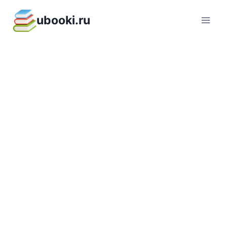
Перейти
ubooki.ru
к
содержимому