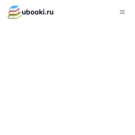
Перейти
ubooki.ru
к
содержимому