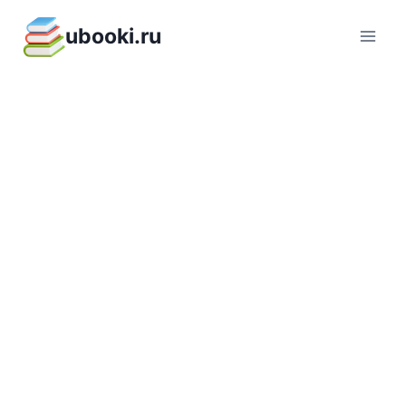
Перейти
ubooki.ru
к
содержимому