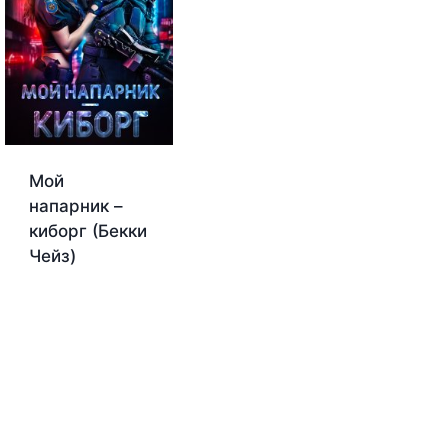
Мой
напарник –
киборг (Бекки
Чейз)