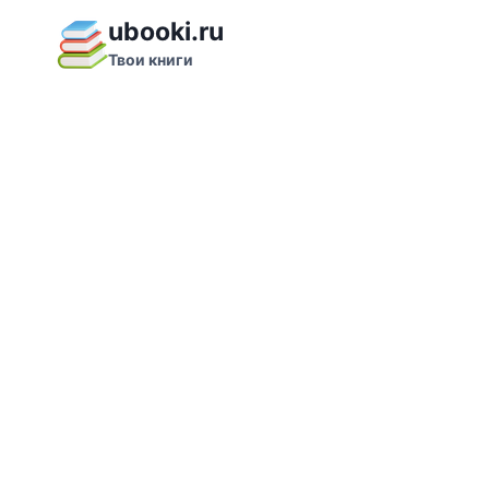
Перейти
ubooki.ru
к
Твои книги
содержимому