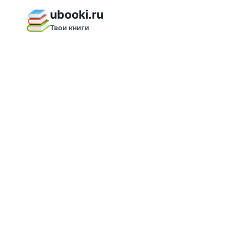
Перейти
ubooki.ru
к
Твои книги
содержимому