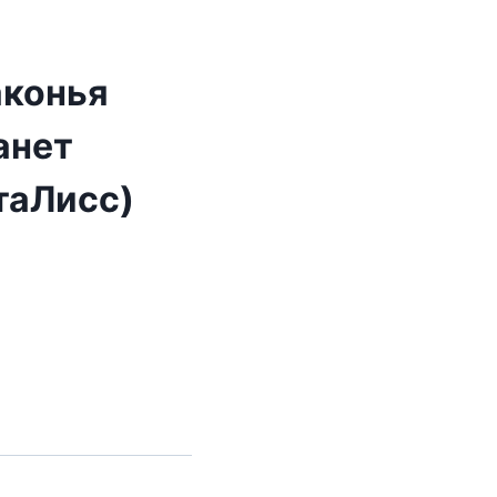
аконья
анет
таЛисс)