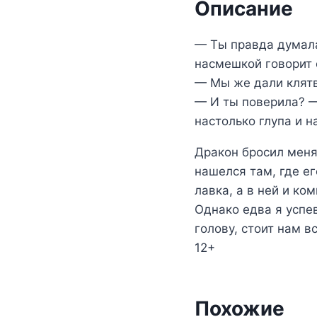
Описание
— Ты правда думала
насмешкой говорит 
— Мы же дали клятв
— И ты поверила? —
настолько глупа и н
Дракон бросил меня
нашелся там, где е
лавка, а в ней и ко
Однако едва я успе
голову, стоит нам в
12+
Похожие