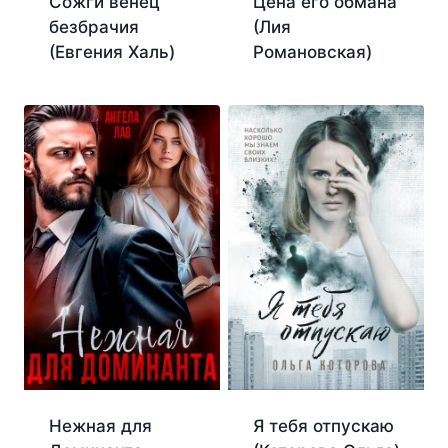
Сожги венец
Цена его обмана
безбрачия
(Лия
(Евгения Халь)
Романовская)
Я тебя отпускаю
Нежная для