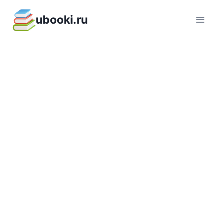
Перейти
ubooki.ru
к
содержимому