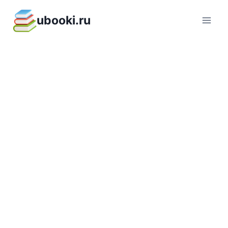
Перейти
ubooki.ru
к
содержимому