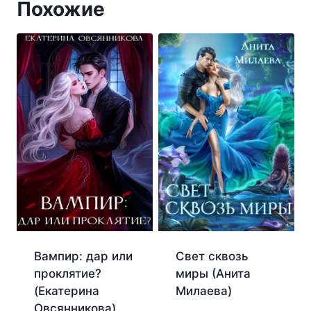
Похожие
Вампир: дар или
Свет сквозь
проклятие?
миры (Анита
(Екатерина
Милаева)
Овсянникова)