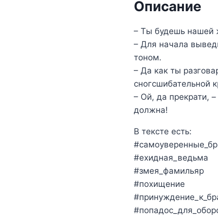
Описание
– Ты будешь нашей ж
– Для начала выведи
тоном.
– Да как ты разгов
сногсшибательной к
– Ой, да прекрати, 
должна!
В тексте есть:
#самоуверенные_бр
#ехидная_ведьма
#змея_фамильяр
#похищение
#принуждение_к_бр
#попадос_для_обор