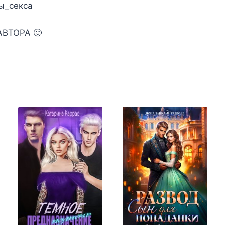
ы_секса
ВТОРА 🙂