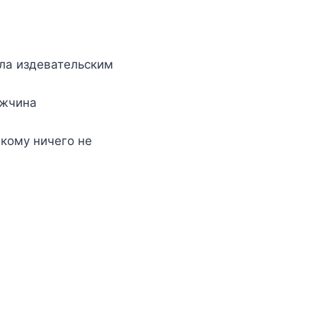
ила издевательским
ужчина
икому ничего не