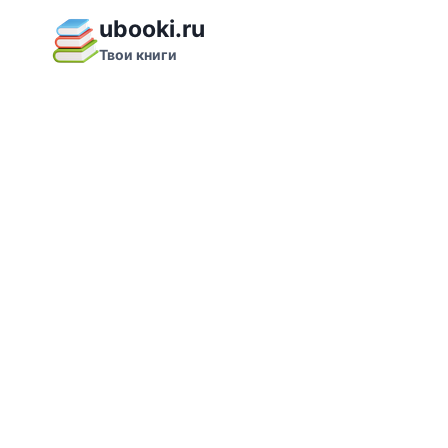
Перейти
ubooki.ru
к
Твои книги
содержимому