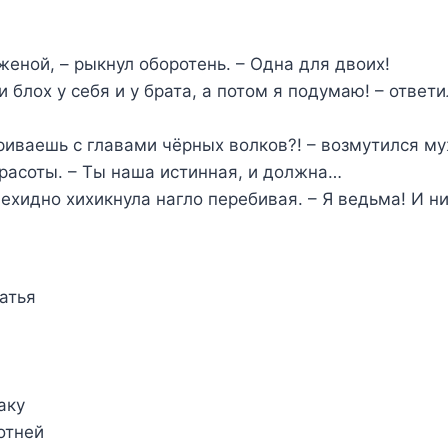
еной, – рыкнул оборотень. – Одна для двоих!
 блох у себя и у брата, а потом я подумаю! – ответ
ариваешь с главами чёрных волков?! – возмутился м
расоты. – Ты наша истинная, и должна…
– ехидно хихикнула нагло перебивая. – Я ведьма! И н
атья
аку
отней