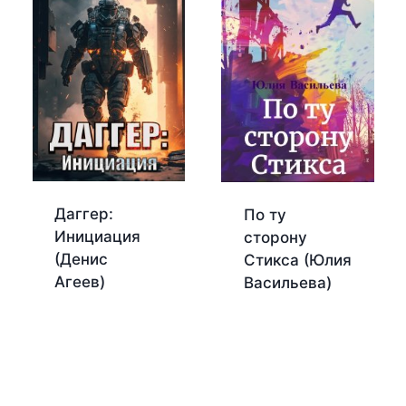
Даггер:
По ту
Инициация
сторону
(Денис
Стикса (Юлия
Агеев)
Васильева)