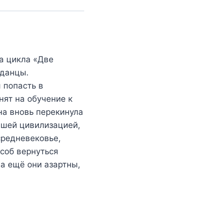
а цикла «Две
аданцы.
 попасть в
нят на обучение к
на вновь перекинула
вшей цивилизацией,
средневековье,
соб вернуться
 а ещё они азартны,