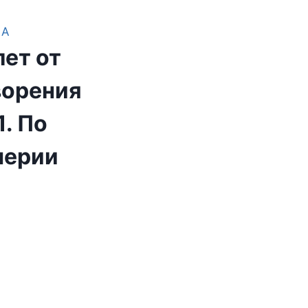
КА
лет от
ворения
1. По
перии