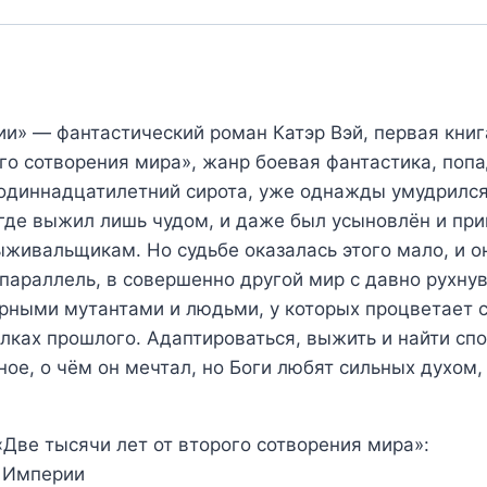
и» — фантастический роман Катэр Вэй, первая книг
ого сотворения мира», жанр боевая фантастика, поп
 одиннадцатилетний сирота, уже однажды умудрился
где выжил лишь чудом, и даже был усыновлён и при
ивальщикам. Но судьбе оказалась этого мало, и о
параллель, в совершенно другой мир с давно рухну
рными мутантами и людьми, у которых процветает 
лках прошлого. Адаптироваться, выжить и найти спо
ое, о чём он мечтал, но Боги любят сильных духом,
Две тысячи лет от второго сотворения мира»:
м Империи