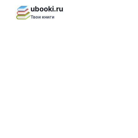
Перейти
ubooki.ru
к
Твои книги
содержимому