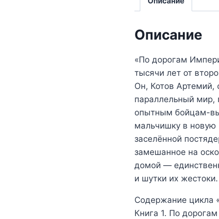
Описание
Описание
«По дорогам Импери
тысячи лет от втор
Он, Котов Артемий,
параллельный мир, 
опытным бойцам-выж
мальчишку в новую 
заселённой постяде
замешанное на оско
домой — единственн
и шутки их жестоки.
Содержание цикла «
Книга 1. По дорога