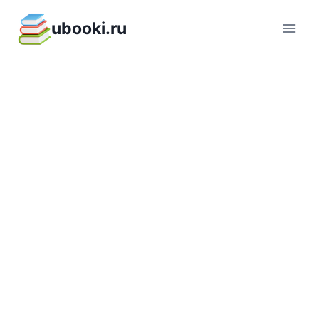
Перейти
ubooki.ru
к
содержимому