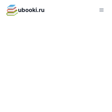
Перейти
ubooki.ru
к
содержимому