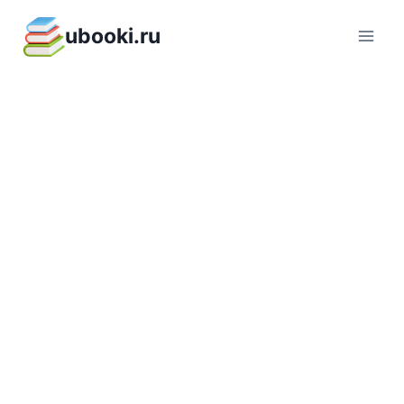
Перейти
ubooki.ru
к
содержимому