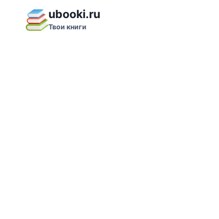
Перейти
ubooki.ru
к
Твои книги
содержимому