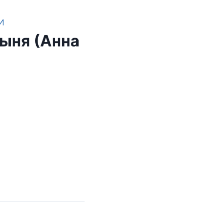
И
ыня (Анна