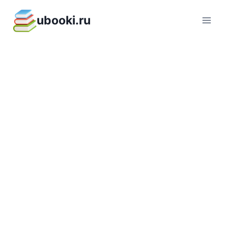
Перейти
ubooki.ru
к
содержимому