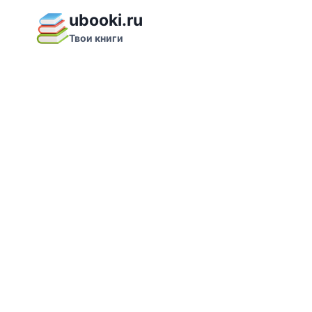
Перейти
ubooki.ru
к
Твои книги
содержимому