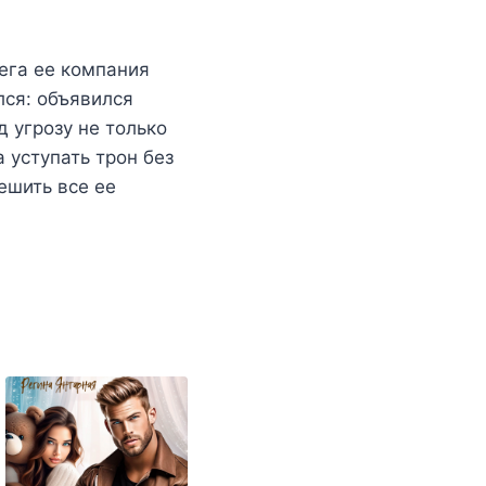
ега ее компания
лся: объявился
 угрозу не только
 уступать трон без
ешить все ее