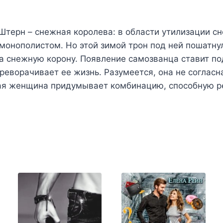
терн – снежная королева: в области утилизации сн
 монополистом. Но этой зимой трон под ней пошатну
а снежную корону. Появление самозванца ставит под
реворачивает ее жизнь. Разумеется, она не согласна
ая женщина придумывает комбинацию, способную р