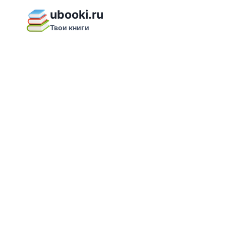
Перейти
ubooki.ru
к
Твои книги
содержимому