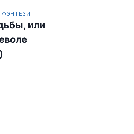
 ФЭНТЕЗИ
дьбы, или
еволе
)