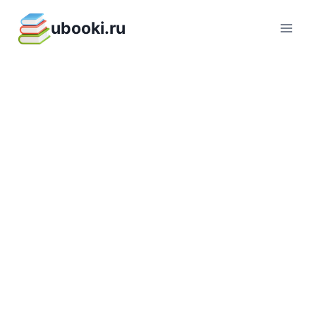
Перейти
ubooki.ru
к
содержимому