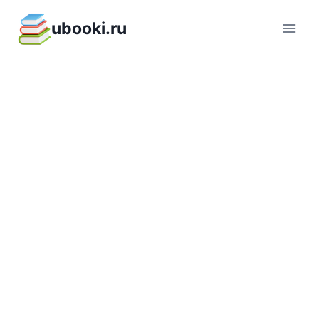
Перейти
ubooki.ru
к
содержимому