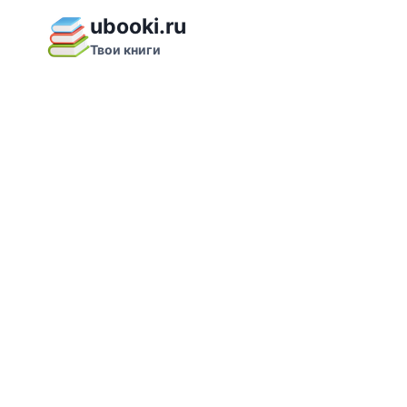
Перейти
ubooki.ru
к
Твои книги
содержимому