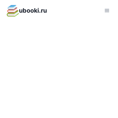
Перейти
ubooki.ru
к
содержимому