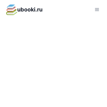
Перейти
ubooki.ru
к
содержимому