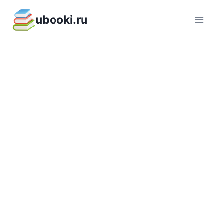
Перейти
ubooki.ru
к
содержимому