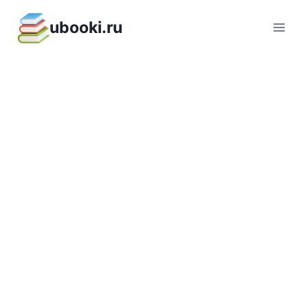
Перейти
ubooki.ru
к
содержимому