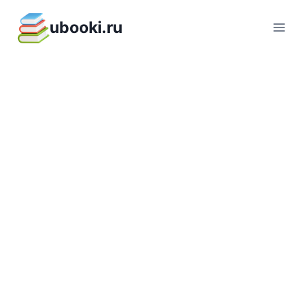
Перейти
ubooki.ru
к
содержимому