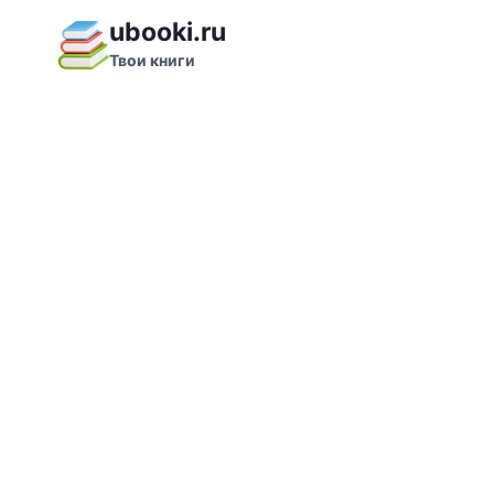
Перейти
ubooki.ru
к
Твои книги
содержимому