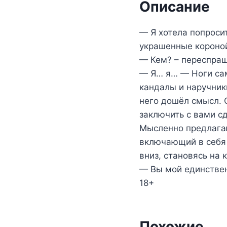
Описание
— Я хотела попросит
украшенные короной,
— Кем? – переспраш
— Я… я… — Ноги сам
кандалы и наручник
него дошёл смысл. 
заключить с вами сд
Мысленно предлагаю 
включающий в себя 
вниз, становясь на 
— Вы мой единстве
18+
Похожие