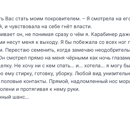
ь Вас стать моим покровителем. – Я смотрела на ег
 и чувствовала на себе гнёт власти.
ивает он, не понимая сразу о чём я. Карабинер даж
и несут меня к выходу. Я бы побежала со всех ног п
и. Перестаю семенить, когда замечаю неодобрител
Он смотрел прямо на меня чёрными как ночь глазами
елку. Не хочу ни с кем спать… и… хотела… я могу бы
ему стирку, готовку, уборку. Любой вид унизительн
половые контакты. Прямой, надломленный нос морщ
колени и протягивая к нему руки.
нный шанс…