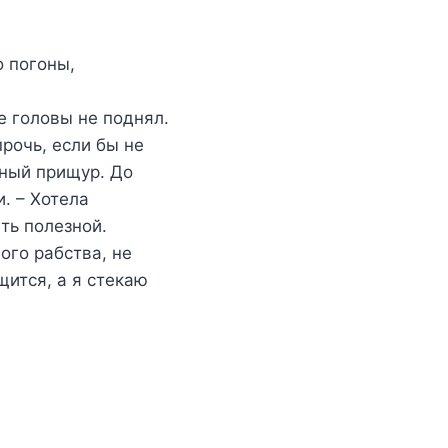
о погоны,
е головы не поднял.
рочь, если бы не
ьный прищур. До
. – Хотела
ть полезной.
ого рабства, не
ится, а я стекаю