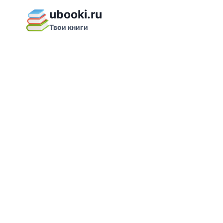
Перейти
ubooki.ru
к
Твои книги
содержимому