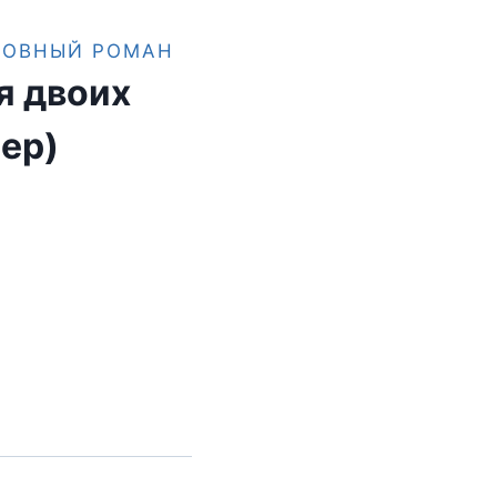
БОВНЫЙ РОМАН
я двоих
ер)