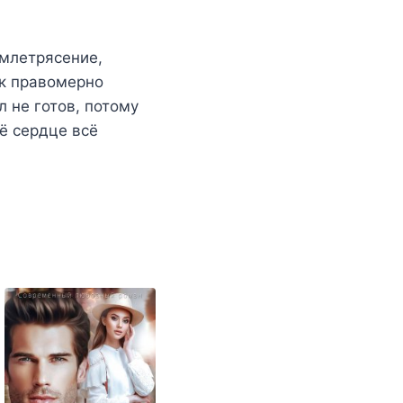
емлетрясение,
ак правомерно
 не готов, потому
её сердце всё