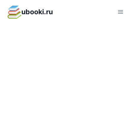
Перейти
ubooki.ru
к
содержимому