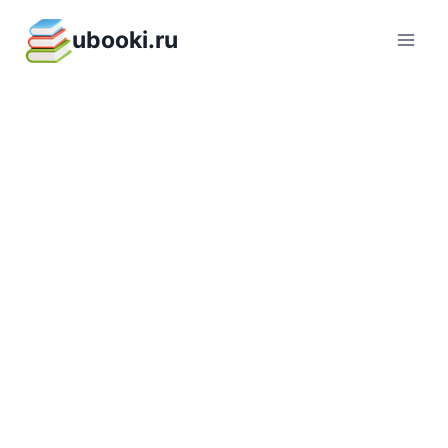
Перейти
ubooki.ru
к
содержимому