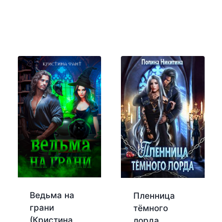
Ведьма на
Пленница
грани
тёмного
(Кристина
лорда