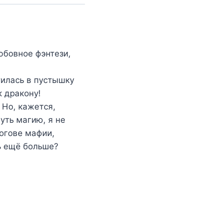
юбовное фэнтези,
тилась в пустышку
к дракону!
 Но, кажется,
уть магию, я не
логове мафии,
ть ещё больше?