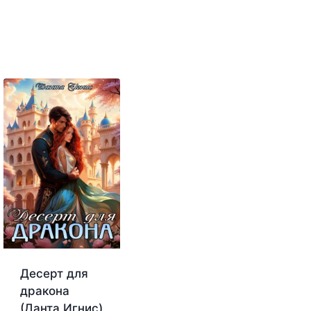
Десерт для
дракона
(Данта Игнис)