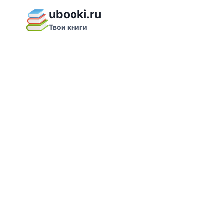
Перейти
ubooki.ru
к
Твои книги
содержимому