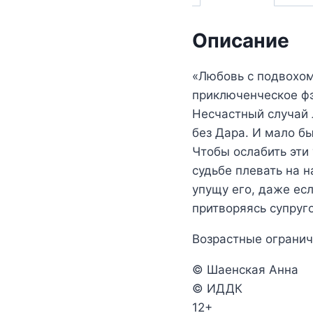
Описание
«Любовь с подвохом
приключенческое фэ
Несчастный случай 
без Дара. И мало б
Чтобы ослабить эти
судьбе плевать на 
упущу его, даже ес
притворяясь супруг
Возрастные огранич
© Шаенская Анна
© ИДДК
12+