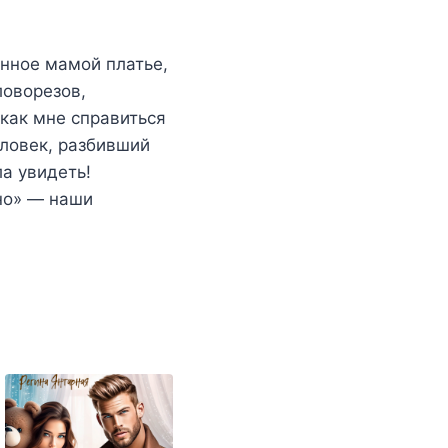
енное мамой платье,
ловорезов,
как мне справиться
еловек, разбивший
а увидеть!
«но» — наши