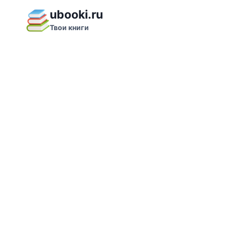
Перейти
ubooki.ru
к
Твои книги
содержимому