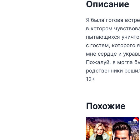
Описание
Я была готова встр
в котором чувствов
пытающихся уничтож
с гостем, которого 
мне сердце и украв
Пожалуй, я могла б
родственники решил
12+
Похожие