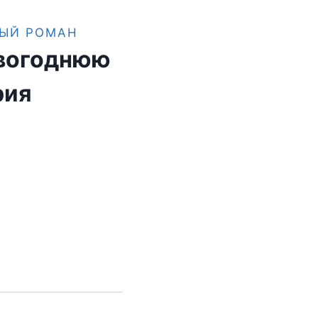
ЫЙ РОМАН
овогоднюю
рия