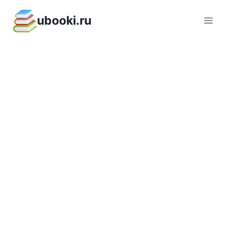
Перейти
ubooki.ru
к
содержимому