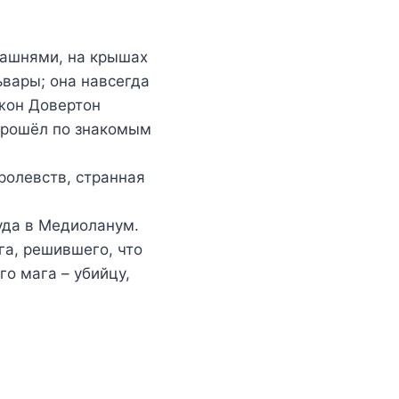
башнями, на крышах
ьвары; она навсегда
Джон Довертон
 прошёл по знакомым
оролевств, странная
туда в Медиоланум.
га, решившего, что
о мага – убийцу,