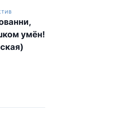
КТИВ
ованни,
шком умён!
ская)