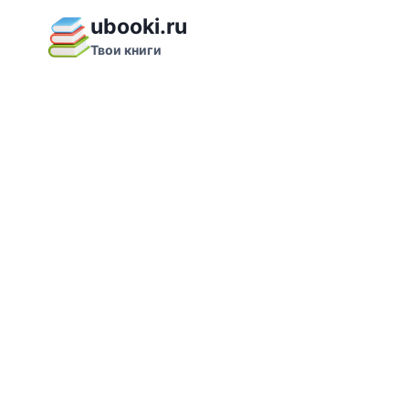
Перейти
ubooki.ru
к
Твои книги
содержимому