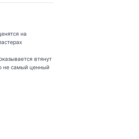
ценятся на
ластерах
 оказывается втянут
о не самый ценный