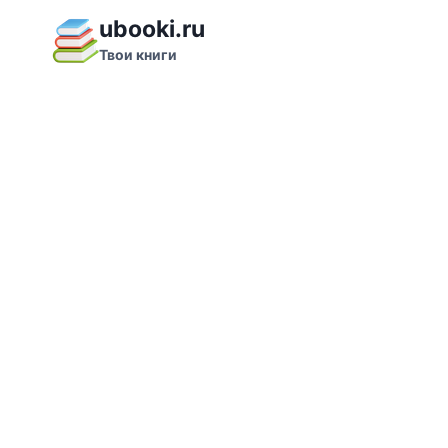
Перейти
ubooki.ru
к
Твои книги
содержимому