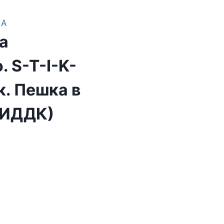
КА
а
 S-T-I-K-
к. Пешка в
(ИДДК)