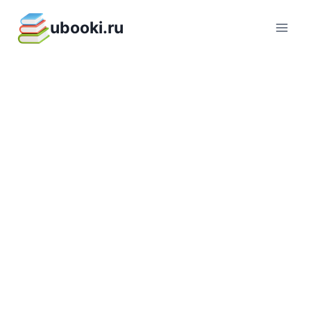
Перейти
ubooki.ru
к
содержимому