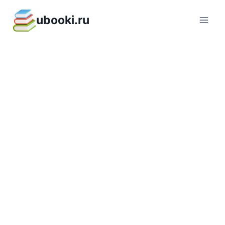
Перейти
ubooki.ru
к
содержимому