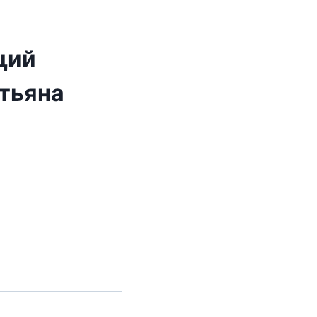
Н
щий
тьяна