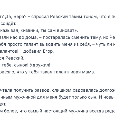
т? Да, Вера? – спросил Ревский таким тоном, что я п
 сойдёт.
казывая, «извини, ты сам виноват».
езли нас до дома, – постаралась сменить тему, но Ре
тебя просто талант выводить меня из себя, – чуть ли
алантов! – добавил Егор.
ся Ревский.
о тебе, сынок! Удружил!
повезло, что у тебя такая талантливая мама.
чтала получить развод, слишком радовалась долго
енным мужчиной для меня будет только сын. И новы
ят.
м более, что самый настоящий мужчина всегда ряд