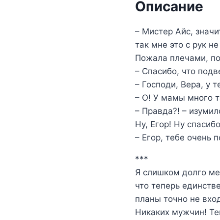
Описание
– Мистер Айс, значи
так мне это с рук не
Пожала плечами, по
– Спасибо, что подв
– Господи, Вера, у 
– О! У мамы много т
– Правда?! – изумил
Ну, Егор! Ну спасиб
– Егор, тебе очень 
***
Я слишком долго ме
что теперь единств
планы точно не вход
Никаких мужчин! Те