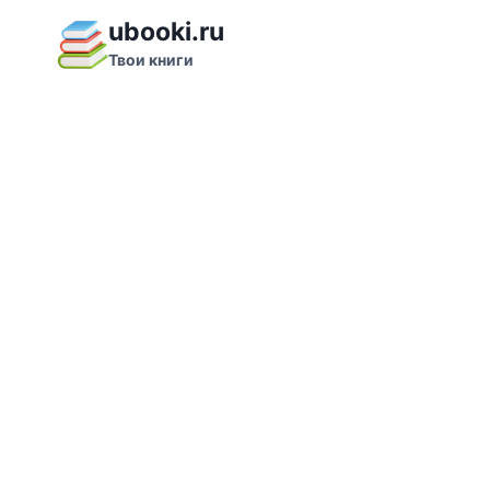
Перейти
ubooki.ru
к
Твои книги
содержимому