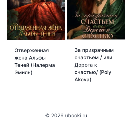
За призрачным
Отверженная
счастьем / или
жена Альфы
Дорога к
Теней (Налерма
счастью/ (Poly
Эмиль)
Аkova)
© 2026 ubooki.ru