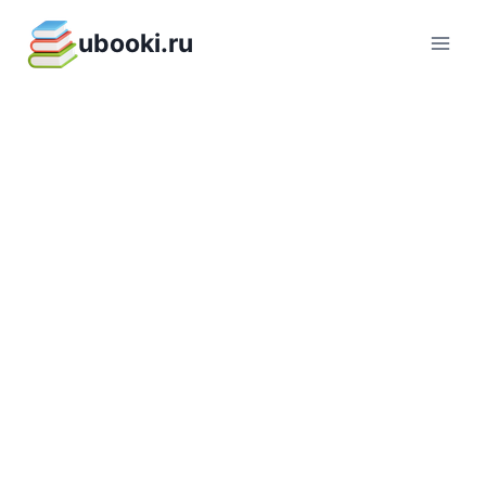
Перейти
ubooki.ru
к
содержимому