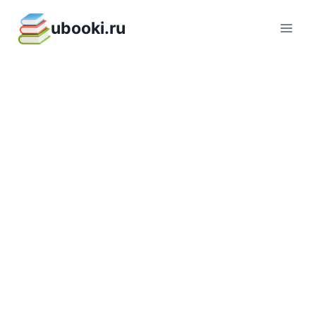
Перейти
ubooki.ru
к
содержимому