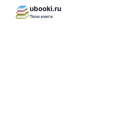
Перейти
ubooki.ru
к
Твои книги
содержимому