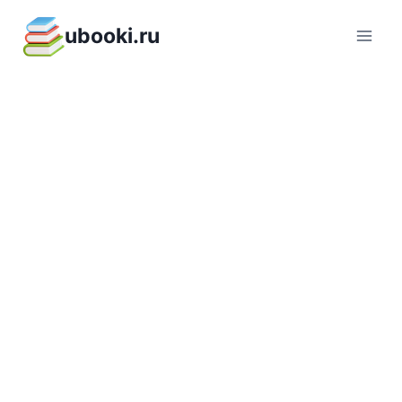
Перейти
ubooki.ru
к
содержимому