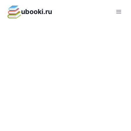
Перейти
ubooki.ru
к
содержимому