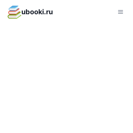
Перейти
ubooki.ru
к
содержимому