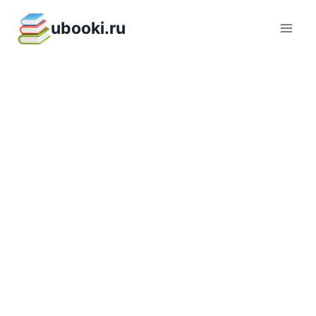
Перейти
ubooki.ru
к
содержимому