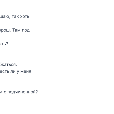
шаю, так хоть
орош. Там под
ять?
бкаться.
есть ли у меня
ом с подчиненной?