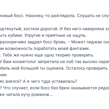
новый босс. Наконец-то разглядела. Слушать не слу
одтянутый, костюм дорогой. И без него наверняка х
ть кубики. Упругие и приятные на ощупь.
красноречиво задрал босс бровь. – Может пиджак сн
дим возможность поработать моей фантазии.
у. Тебе же нужно еще одну теорию проверить.
и! Вам косметолог запретила на лоб так высоко кара
обиль мой большой ты оценила. Осталось проверить 
ами.
ояс взялся? А я чего туда уставилась?
? Что случает, если босс без брюк оказывается ряд
оже читала кучу романов…