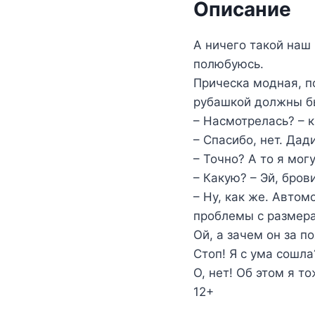
Описание
А ничего такой наш 
полюбуюсь.
Прическа модная, п
рубашкой должны бы
– Насмотрелась? – 
– Спасибо, нет. Да
– Точно? А то я мог
– Какую? – Эй, бров
– Ну, как же. Автом
проблемы с размер
Ой, а зачем он за п
Стоп! Я с ума сошла
О, нет! Об этом я т
12+