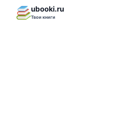
Перейти
ubooki.ru
к
Твои книги
содержимому