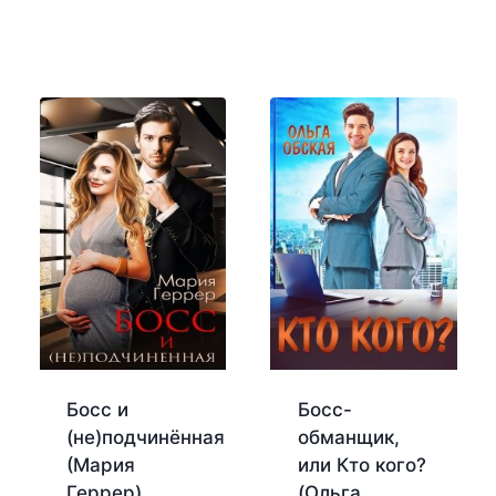
Босс и
Босс-
(не)подчинённая
обманщик,
(Мария
или Кто кого?
Геррер)
(Ольга